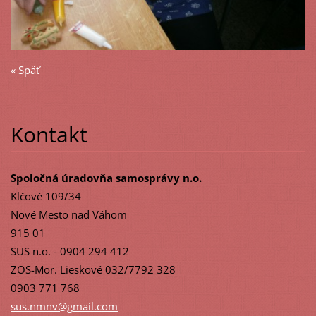
« Späť
Kontakt
Spoločná úradovňa samosprávy n.o.
Klčové 109/34
Nové Mesto nad Váhom
915 01
SUS n.o. - 0904 294 412
ZOS-Mor. Lieskové 032/7792 328
0903 771 768
sus.nmnv
@gmail.c
om