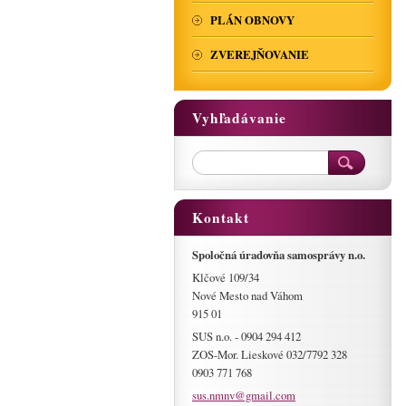
PLÁN OBNOVY
ZVEREJŇOVANIE
Vyhľadávanie
Kontakt
Spoločná úradovňa samosprávy n.o.
Klčové 109/34
Nové Mesto nad Váhom
915 01
SUS n.o. - 0904 294 412
ZOS-Mor. Lieskové 032/7792 328
0903 771 768
sus.nmnv
@gmail.c
om