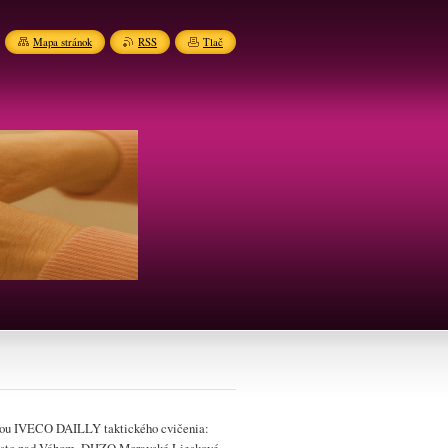
Mapa stránok
RSS
Tlač
ikou IVECO DAILLY taktického cvičenia: