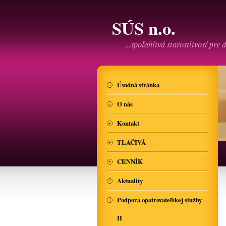
SÚS n.o.
...spoľahlivá starostlivosť pre d
Úvodná stránka
O nás
Kontakt
TLAČIVÁ
CENNÍK
Aktuality
Podpora opatrovateľskej služby
II