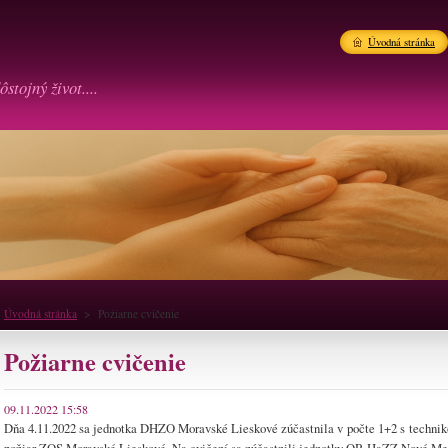
Úvodná stránka
ôstojný život....
Úvodná stránka
>
Požiarne cvičenie
Požiarne cvičenie
09.11.2022 15:58
Dňa 4.11.2022 sa jednotka DHZO Moravské Lieskové zúčastnila v počte 1+2 s techn