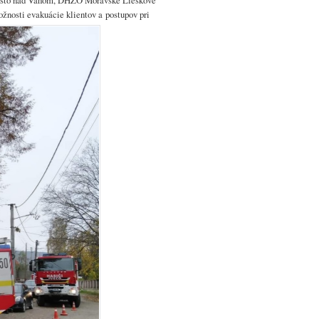
Mesto nad Váhom, DHZO Moravské Lieskové
nosti evakuácie klientov a postupov pri