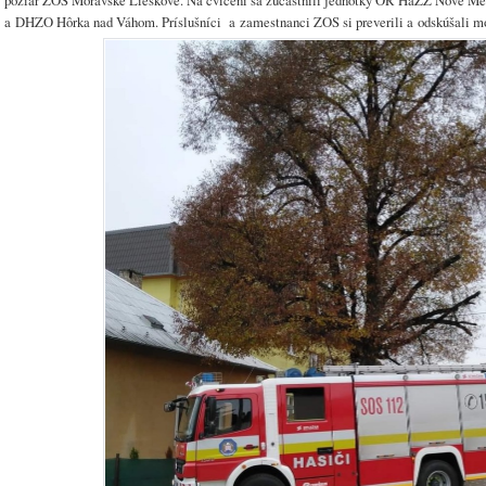
požiar ZOS Moravské Lieskové. Na cvičení sa zúčastnili jednotky OR HaZZ Nové 
a DHZO Hôrka nad Váhom. Príslušníci a zamestnanci ZOS si preverili a odskúšali mož