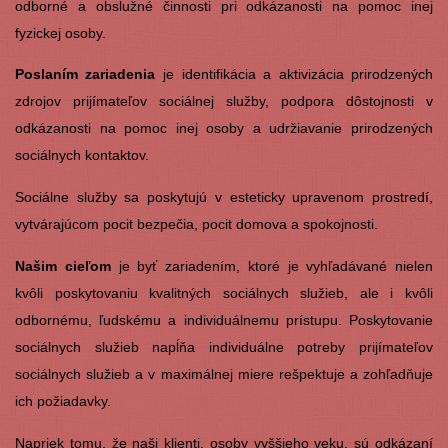
odborné a obslužné činnosti pri odkázanosti na pomoc inej
fyzickej osoby.
Poslaním zariadenia
je identifikácia a aktivizácia prirodzených
zdrojov prijímateľov sociálnej služby, podpora dôstojnosti v
odkázanosti na pomoc inej osoby a udržiavanie prirodzených
sociálnych kontaktov.
Sociálne služby sa poskytujú v esteticky upravenom prostredí,
vytvárajúcom pocit bezpečia, pocit domova a spokojnosti.
Našim cieľom
je byť zariadením, ktoré je vyhľadávané nielen
kvôli poskytovaniu kvalitných sociálnych služieb, ale i kvôli
odbornému, ľudskému a individuálnemu prístupu. Poskytovanie
sociálnych služieb napĺňa individuálne potreby prijímateľov
sociálnych služieb a v maximálnej miere rešpektuje a zohľadňuje
ich požiadavky.
Napriek tomu, že naši klienti, osoby vyššieho veku, sú odkázaní