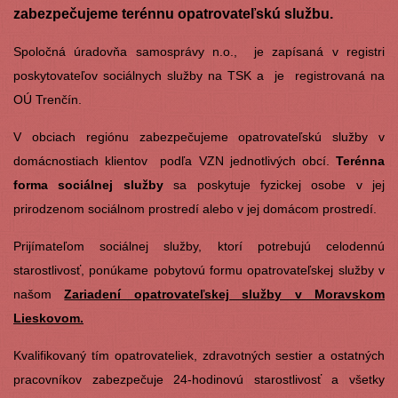
zabezpečujeme terénnu opatrovateľskú službu.
Spoločná úradovňa samosprávy n.o., je zapísaná v registri
poskytovateľov sociálnych služby na TSK a je registrovaná na
OÚ Trenčín.
V obciach regiónu zabezpečujeme opatrovateľskú služby v
domácnostiach klientov podľa VZN jednotlivých obcí.
Terénna
forma sociálnej služby
sa poskytuje fyzickej osobe v jej
prirodzenom sociálnom prostredí alebo v jej domácom prostredí.
Prijímateľom sociálnej služby, ktorí potrebujú celodennú
starostlivosť, ponúkame pobytovú formu opatrovateľskej služby v
našom
Zariadení opatrovateľskej služby v Moravskom
Lieskovom.
Kvalifikovaný tím opatrovateliek, zdravotných sestier a ostatných
pracovníkov zabezpečuje 24-hodinovú starostlivosť a všetky