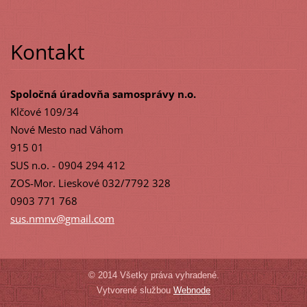
Kontakt
Spoločná úradovňa samosprávy n.o.
Klčové 109/34
Nové Mesto nad Váhom
915 01
SUS n.o. - 0904 294 412
ZOS-Mor. Lieskové 032/7792 328
0903 771 768
sus.nmnv
@gmail.c
om
© 2014 Všetky práva vyhradené.
Vytvorené službou
Webnode