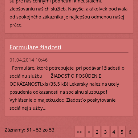
sú pre nás cennými podnetmi k neustálemu
zlepšovaniu našich služieb. Navyše, akákoľvek pochvala
od spokojného zákazníka je najlepšou odmenou našej
práce.
Formuláre žiadostí
01.04.2014 10:46
Formuláre, ktoré potrebujete pri podávaní žiadosti o
sociálnu službu ŽIADOSŤ O POSÚDENIE
ODKÁZANOSTI.xls (35,5 kB) Lekarsky nalez na ucely
posudenia odkazanosti na socialnu sluzbu.pdf
Vyhlásenie o majetku.doc Ziadosť o poskytovanie
sociálnej služby...
Záznamy: 51 - 53 zo 53
<<
<
2
3
4
5
6