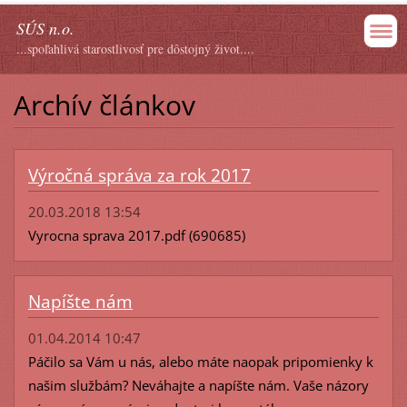
SÚS n.o.
...spoľahlivá starostlivosť pre dôstojný život....
Archív článkov
Výročná správa za rok 2017
20.03.2018 13:54
Vyrocna sprava 2017.pdf (690685)
Napíšte nám
01.04.2014 10:47
Páčilo sa Vám u nás, alebo máte naopak pripomienky k
našim službám? Neváhajte a napíšte nám. Vaše názory