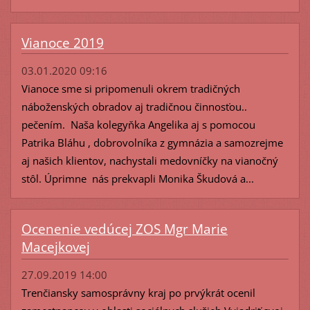
Vianoce 2019
03.01.2020 09:16
Vianoce sme si pripomenuli okrem tradičných
náboženských obradov aj tradičnou činnosťou..
pečením. Naša kolegyňka Angelika aj s pomocou
Patrika Bláhu , dobrovolníka z gymnázia a samozrejme
aj našich klientov, nachystali medovníčky na vianočný
stôl. Úprimne nás prekvapli Monika Škudová a...
Ocenenie vedúcej ZOS Mgr Marie
Macejkovej
27.09.2019 14:00
Trenčiansky samosprávny kraj po prvýkrát ocenil