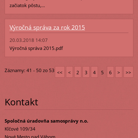
začiatok pôstu,...
Výročná správa za rok 2015
20.03.2018 14:07
Výročná správa 2015.pdf
Záznamy: 41 - 50 zo 53
<<
<
2
3
4
5
6
>
>>
Kontakt
Spoločná úradovňa samosprávy n.o.
Klčové 109/34
Nové Mesto nad Váhom