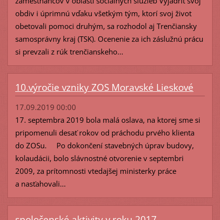
zamestnancov v oblasti sociálnych služieb Vyjadriť svoj
obdiv i úprimnú vďaku všetkým tým, ktorí svoj život
obetovali pomoci druhým, sa rozhodol aj Trenčiansky
samosprávny kraj (TSK). Ocenenie za ich záslužnú prácu
si prevzali z rúk trenčianskeho...
10.výročie vzniky ZOS Moravské Lieskové
17.09.2019 00:00
17. septembra 2019 bola malá oslava, na ktorej sme si
pripomenuli desať rokov od práchodu prvého klienta
do ZOSu. Po dokončení stavebných úprav budovy,
kolaudácii, bolo slávnostné otvorenie v septembri
2009, za prítomnosti vtedajšej ministerky práce
a nasťahovali...
spoločenské aktivity v roku 2017